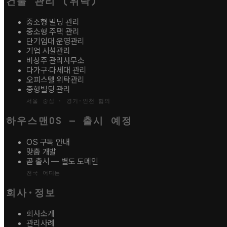
건물 관리 (위탁)
중소형 빌딩 관리
중소형 주택 관리
단기임대 운영관리
기업 시설관리
비상주 관리사무소
다가구·다세대 관리
오피스텔 위탁관리
중형빌딩 관리
서울 중심 · 경기·인천 협의
하우스맨OS — 출시 예정
OS 구독 안내
맞춤 개발
곧 출시 — 별도 도메인
전국 어디든
회사·정보
회사소개
관리사례