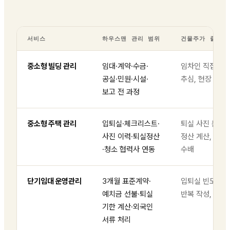
서비스
하우스맨 관리 범위
건물주가 줄일 
중소형 빌딩 관리
임대·계약·수금·
임차인 직접 연락
공실·민원·시설·
추심, 현장 확인
보고 전 과정
중소형 주택 관리
입퇴실·체크리스트·
퇴실 사진 분쟁,
사진 이력·퇴실정산
정산 계산, 청소
·청소 협력사 연동
수배
단기임대 운영관리
3개월 표준계약·
입퇴실 빈도 대응
예치금 선불·퇴실
반복 작성, 기한
기한 계산·외국인
서류 처리