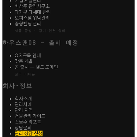
기업 시설관리
비상주 관리사무소
다가구·다세대 관리
오피스텔 위탁관리
중형빌딩 관리
서울 중심 · 경기·인천 협의
하우스맨OS — 출시 예정
OS 구독 안내
맞춤 개발
곧 출시 — 별도 도메인
전국 어디든
회사·정보
회사소개
관리사례
관리 지역
건물관리 가이드
건물주 리포트
상담문의
관리 상담 신청