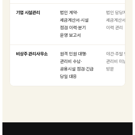
기업 시설관리
법인 계약·
법인 담당자 대응
세금계산서·시설
세금계산서 발행
점검 이력·분기
이력 관리
운영 보고서
비상주 관리사무소
원격 민원 대행·
야간·주말 민원 
관리비 수납·
관리비 미납 독촉
공용시설 점검·긴급
방문
당일 대응