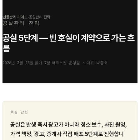
건물관리 가이드
›
공실관리 전략
공실관리 전략
공실 5단계 — 빈 호실이 계약으로 가는 흐
름
2026년 3월 15일
읽기
7
분
하우스맨 운영팀 · 대표
박종호
·
·
핵심 답변
공실은 발생 즉시 광고가 아니라 청소·보수, 사진 촬영,
가격 책정, 광고, 중개사 직접 배포 5단계로 진행합니