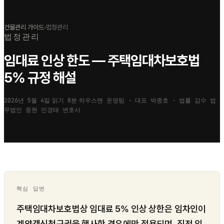
건물관리 가이드
›
법정관리
법정관리
임대료 인상 한도 — 주택임대차보호법
5% 규정 해설
2026년 5월 4일
읽기
8
분
하우스맨 운영팀 · 대표
박종호
· 법률 감수 법
·
·
무법인 중현 민경태 변호사
핵심 답변
주택임대차보호법상 임대료 5% 인상 상한은 임차인이
계약갱신청구권을 행사한 경우에만 적용되며, 직전 임