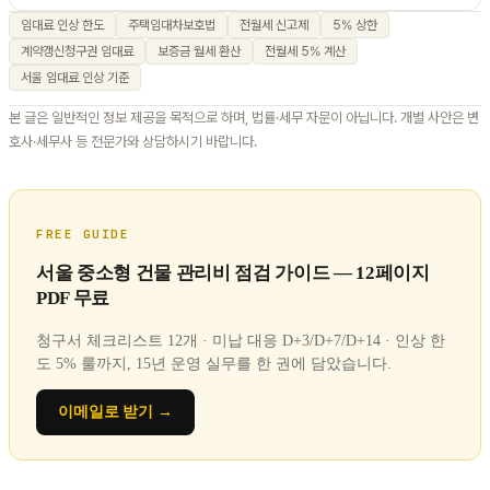
임대료 인상 한도
주택임대차보호법
전월세 신고제
5% 상한
계약갱신청구권 임대료
보증금 월세 환산
전월세 5% 계산
서울 임대료 인상 기준
본 글은 일반적인 정보 제공을 목적으로 하며, 법률·세무 자문이 아닙니다. 개별 사안은 변
호사·세무사 등 전문가와 상담하시기 바랍니다.
FREE GUIDE
서울 중소형 건물 관리비 점검 가이드 — 12페이지
PDF 무료
청구서 체크리스트 12개 · 미납 대응 D+3/D+7/D+14 · 인상 한
도 5% 룰까지, 15년 운영 실무를 한 권에 담았습니다.
이메일로 받기 →