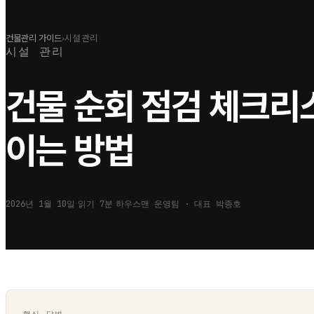
건물관리 가이드
›
시설 관리
시설 관리
건물 순회 점검 체크리
이는 방법
2026년 1월 10일
읽기
7
분
하우스맨 운영팀 · 대표
박종호
·
·
핵심 답변